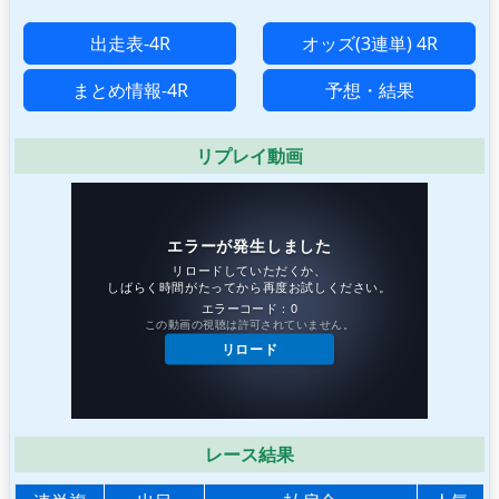
出走表-4R
オッズ(3連単) 4R
まとめ情報-4R
予想・結果
リプレイ動画
レース結果