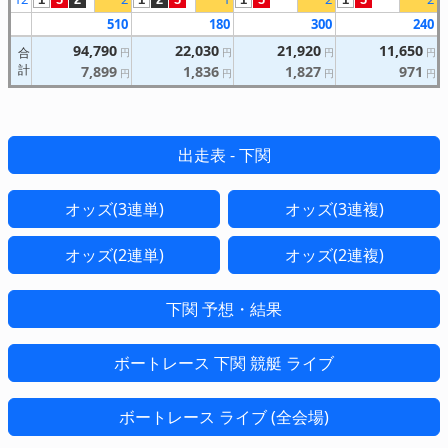
510
180
300
240
94,790
22,030
21,920
11,650
合
円
円
円
円
計
7,899
1,836
1,827
971
円
円
円
円
出走表 - 下関
オッズ(3連単)
オッズ(3連複)
オッズ(2連単)
オッズ(2連複)
下関 予想・結果
ボートレース 下関 競艇 ライブ
ボートレース ライブ (全会場)