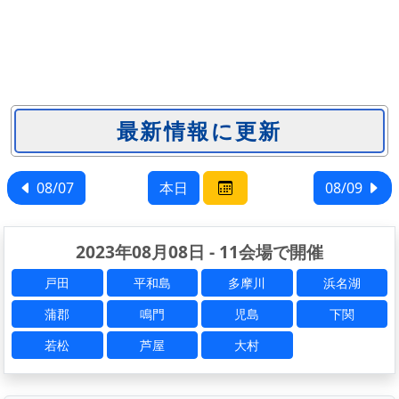
08/07
本日
08/09
2023年08月08日 - 11会場で開催
戸田
平和島
多摩川
浜名湖
蒲郡
鳴門
児島
下関
若松
芦屋
大村