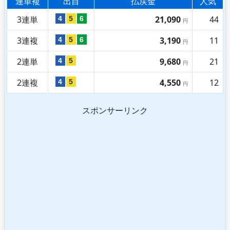
連単複
出目
払戻金
人気
3連単
21,090
44
4
5
6
円
3連複
3,190
11
4
5
6
円
2連単
9,680
21
4
5
円
2連複
4,550
12
4
5
円
スポンサーリンク