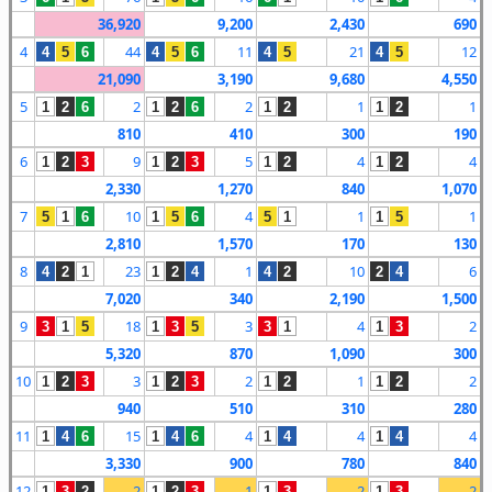
36,920
9,200
2,430
690
4
44
11
21
12
4
5
6
4
5
6
4
5
4
5
21,090
3,190
9,680
4,550
5
2
2
1
1
1
2
6
1
2
6
1
2
1
2
810
410
300
190
6
9
5
4
4
1
2
3
1
2
3
1
2
1
2
2,330
1,270
840
1,070
7
10
4
1
1
5
1
6
1
5
6
5
1
1
5
2,810
1,570
170
130
8
23
1
10
6
4
2
1
1
2
4
4
2
2
4
7,020
340
2,190
1,500
9
18
3
4
2
3
1
5
1
3
5
3
1
1
3
5,320
870
1,090
300
10
3
2
1
2
1
2
3
1
2
3
1
2
1
2
940
510
310
280
11
15
4
4
4
1
4
6
1
4
6
1
4
1
4
3,330
900
780
840
12
2
1
2
2
1
3
2
1
2
3
1
3
1
3