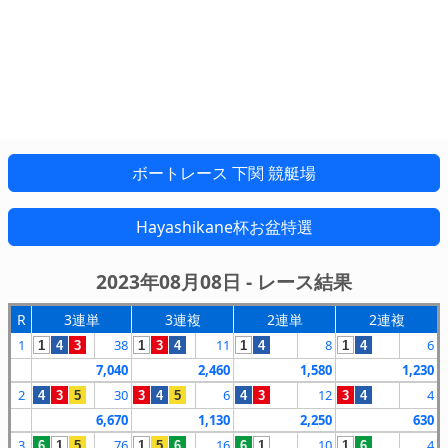
ボートレース 下関 競艇場
Hayashikane杯お盆特選
2023年08月08日 - レース結果
R
3連単
3連複
2連単
2連複
1
38
11
8
6
1
4
3
1
3
4
1
4
1
4
7,040
2,460
1,580
1,230
2
30
6
12
4
4
3
5
3
4
5
4
3
3
4
6,670
1,130
2,250
630
3
76
16
10
4
6
1
5
1
5
6
6
1
1
6