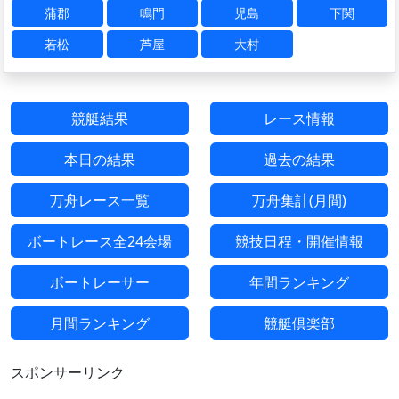
蒲郡
鳴門
児島
下関
若松
芦屋
大村
競艇結果
レース情報
本日の結果
過去の結果
万舟レース一覧
万舟集計(月間)
ボートレース全24会場
競技日程・開催情報
ボートレーサー
年間ランキング
月間ランキング
競艇倶楽部
スポンサーリンク