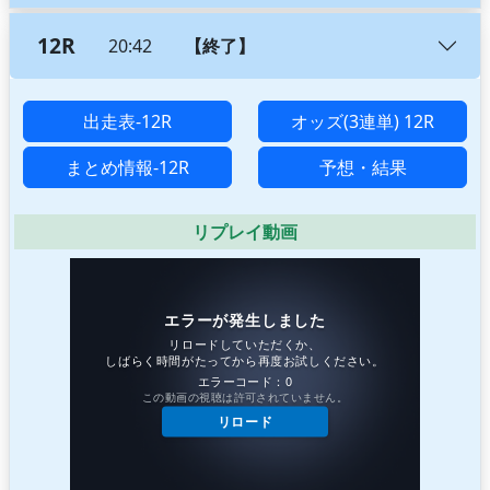
12R
20:42
【終了】
出走表-12R
オッズ(3連単) 12R
まとめ情報-12R
予想・結果
リプレイ動画