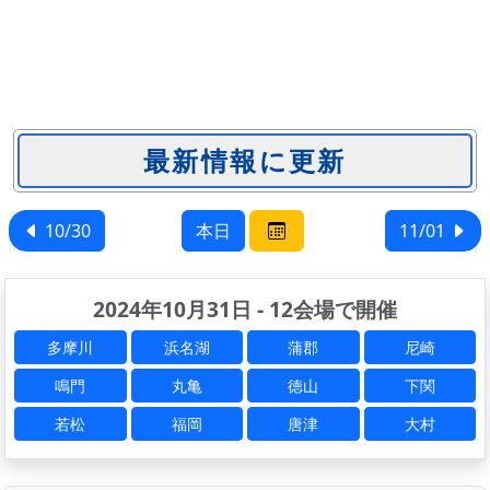
10/30
本日
11/01
2024年10月31日 - 12会場で開催
多摩川
浜名湖
蒲郡
尼崎
鳴門
丸亀
徳山
下関
若松
福岡
唐津
大村