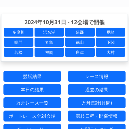
2024年10月31日 - 12会場で開催
多摩川
浜名湖
蒲郡
尼崎
鳴門
丸亀
徳山
下関
若松
福岡
唐津
大村
競艇結果
レース情報
本日の結果
過去の結果
万舟レース一覧
万舟集計(月間)
ボートレース全24会場
競技日程・開催情報