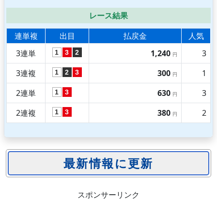
レース結果
連単複
出目
払戻金
人気
3連単
1,240
3
1
3
2
円
3連複
300
1
1
2
3
円
2連単
630
3
1
3
円
2連複
380
2
1
3
円
スポンサーリンク