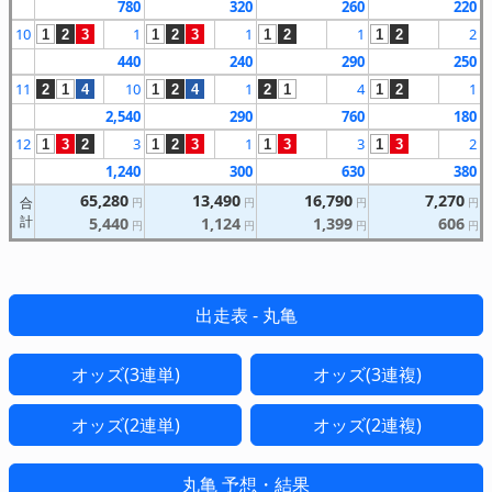
780
320
260
220
10
1
1
1
2
1
2
3
1
2
3
1
2
1
2
440
240
290
250
11
10
1
4
1
2
1
4
1
2
4
2
1
1
2
2,540
290
760
180
12
3
1
3
2
1
3
2
1
2
3
1
3
1
3
1,240
300
630
380
65,280
13,490
16,790
7,270
合
円
円
円
円
計
5,440
1,124
1,399
606
円
円
円
円
出走表 - 丸亀
オッズ(3連単)
オッズ(3連複)
オッズ(2連単)
オッズ(2連複)
丸亀 予想・結果