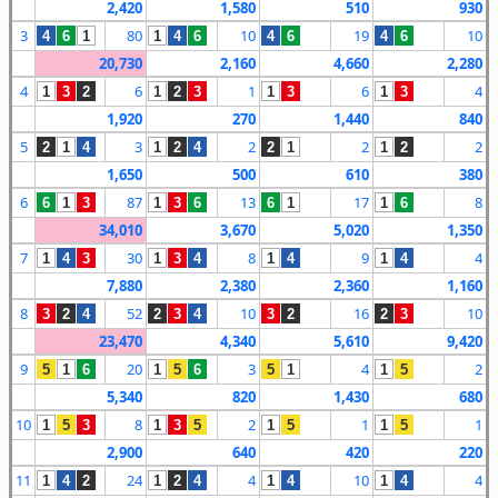
2,420
1,580
510
930
3
80
10
19
10
4
6
1
1
4
6
4
6
4
6
20,730
2,160
4,660
2,280
4
6
1
6
4
1
3
2
1
2
3
1
3
1
3
1,920
270
1,440
840
5
3
2
2
2
2
1
4
1
2
4
2
1
1
2
1,650
500
610
380
6
87
13
17
8
6
1
3
1
3
6
6
1
1
6
34,010
3,670
5,020
1,350
7
30
8
9
4
1
4
3
1
3
4
1
4
1
4
7,880
2,380
2,360
1,160
8
52
10
16
10
3
2
4
2
3
4
3
2
2
3
23,470
4,340
5,610
9,420
9
20
3
4
2
5
1
6
1
5
6
5
1
1
5
5,340
820
1,430
680
10
8
2
1
1
1
5
3
1
3
5
1
5
1
5
2,900
640
420
220
11
24
4
10
4
1
4
2
1
2
4
1
4
1
4