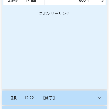
2連複
600
3
円
スポンサーリンク
2R
12:22
【終了】