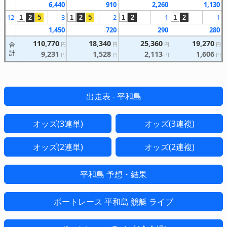
6,440
910
2,260
1,130
12
3
2
1
1
1
2
5
1
2
5
1
2
1
2
1,450
720
290
280
110,770
18,340
25,360
19,270
合
円
円
円
円
計
9,231
1,528
2,113
1,606
円
円
円
円
出走表 - 平和島
オッズ(3連単)
オッズ(3連複)
オッズ(2連単)
オッズ(2連複)
平和島 予想・結果
ボートレース 平和島 競艇 ライブ