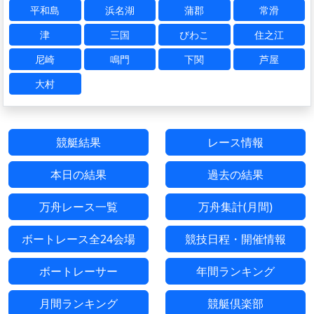
平和島
浜名湖
蒲郡
常滑
津
三国
びわこ
住之江
尼崎
鳴門
下関
芦屋
大村
競艇結果
レース情報
本日の結果
過去の結果
万舟レース一覧
万舟集計(月間)
ボートレース全24会場
競技日程・開催情報
ボートレーサー
年間ランキング
月間ランキング
競艇倶楽部