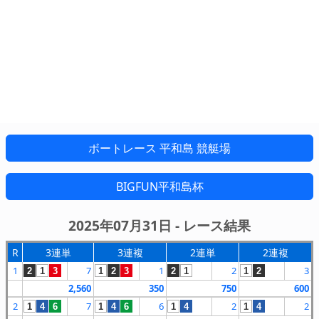
ボートレース 平和島 競艇場
BIGFUN平和島杯
2025年07月31日 - レース結果
R
3連単
3連複
2連単
2連複
1
7
1
2
3
2
1
3
1
2
3
2
1
1
2
2,560
350
750
600
2
7
6
2
2
1
4
6
1
4
6
1
4
1
4