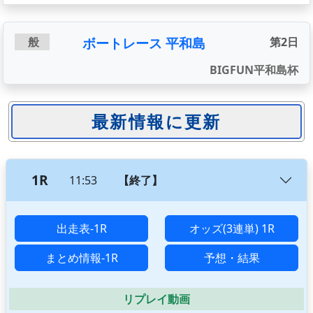
ボートレース 平和島
般
第2日
BIGFUN平和島杯
1R
11:53
【終了】
出走表-1R
オッズ(3連単) 1R
まとめ情報-1R
予想・結果
リプレイ動画