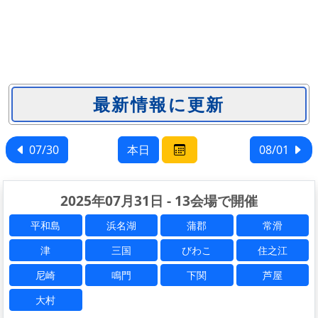
07/30
本日
08/01
2025年07月31日 - 13会場で開催
平和島
浜名湖
蒲郡
常滑
津
三国
びわこ
住之江
尼崎
鳴門
下関
芦屋
大村