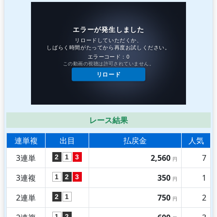
レース結果
連単複
出目
払戻金
人気
3連単
2,560
7
2
1
3
円
3連複
350
1
1
2
3
円
2連単
750
2
2
1
円
1
2