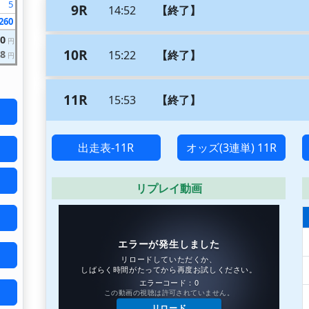
5
9R
14:52
【終了】
260
80
円
10R
8
15:22
【終了】
円
11R
15:53
【終了】
出走表-11R
オッズ(3連単) 11R
リプレイ動画