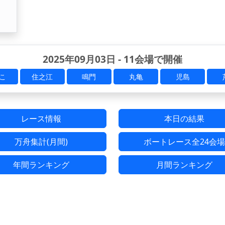
2025年09月03日 - 11会場で開催
こ
住之江
鳴門
丸亀
児島
レース情報
本日の結果
万舟集計(月間)
ボートレース全24会場
年間ランキング
月間ランキング