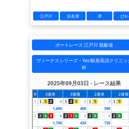
江戸川
浜名湖
津
びわ
ボートレース 江戸川 競艇場
ヴィーナスシリーズ・Yes!銀座高須クリニッ
杯
2025年09月03日 - レース結果
R
3連単
3連複
2連単
2連複
1
6
2
2
1
5
2
1
2
5
1
5
1
5
1,690
400
590
2
6
2
3
2
6
3
2
3
6
2
6
2
6
1,700
420
720