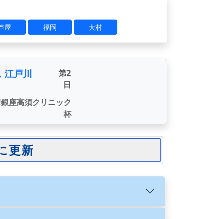
芦屋
福岡
大村
 江戸川
第2
日
!銀座高須クリニック
杯