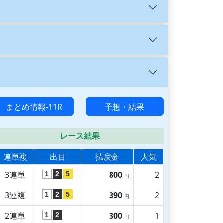
まとめ情報-11R
予想・結果
レース結果
連単複
出目
払戻金
人気
3連単
800
2
1
2
5
円
3連複
390
2
1
2
5
円
2連単
300
1
1
2
円