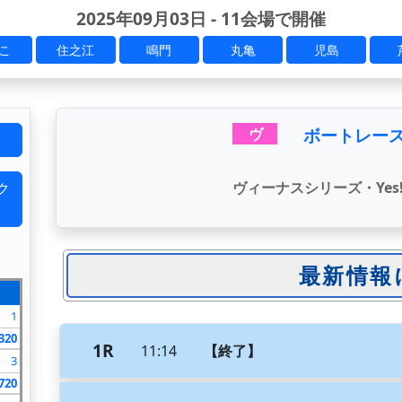
2025年09月03日 - 11会場で開催
こ
住之江
鳴門
丸亀
児島
ボートレース
ヴ
ヴィーナスシリーズ・Yes
ク
1
320
1R
11:14
【終了】
3
720