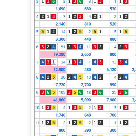
3
3
3
1
1
3
6
1
3
6
1
3
1
3
1,690
680
530
4
7
4
2
2
1
3
1
2
3
2
1
1
2
2,140
810
520
5
14
2
5
5
1
2
1
2
5
5
1
1
5
3,300
440
880
6
51
11
4
3
2
4
2
3
4
3
2
2
3
19,280
3,650
800
7
34
1
13
4
3
1
1
3
4
4
3
3
4
12,900
480
5,120
2,
8
30
10
4
4
2
5
2
4
5
4
2
2
4
7,720
2,700
990
9
105
18
25
3
6
5
3
5
6
3
6
3
6
41,860
5,090
7,980
3,
10
4
2
3
1
3
5
1
3
5
1
3
1
3
1,740
640
700
11
2
2
1
1
2
5
1
2
5
1
2
1
2
800
390
300