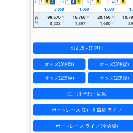
12
16
6
4
1
5
4
1
4
5
1
5
1
5
3,850
1,060
1,030
1,
98,670
16,760
20,160
10,7
合
円
円
円
計
8,223
1,397
1,680
89
円
円
円
出走表 - 江戸川
オッズ(3連単)
オッズ(3連複)
オッズ(2連単)
オッズ(2連複)
江戸川 予想・結果
ボートレース 江戸川 競艇 ライブ
ボートレース ライブ (全会場)