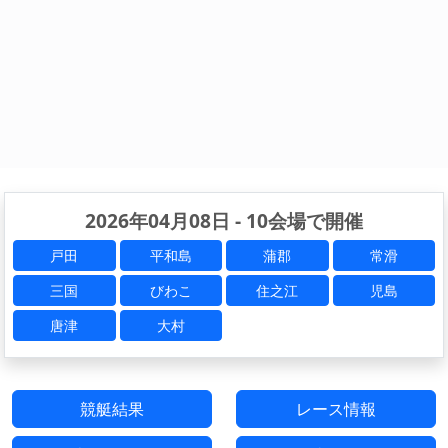
2026年04月08日 - 10会場で開催
戸田
平和島
蒲郡
常滑
三国
びわこ
住之江
児島
唐津
大村
競艇結果
レース情報