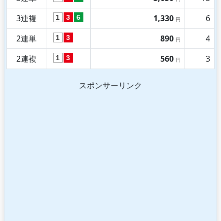
3連複
1,330
6
1
3
6
円
2連単
890
4
1
3
円
2連複
560
3
1
3
円
スポンサーリンク