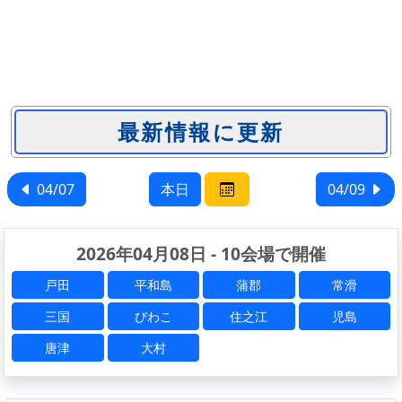
04/07
本日
04/09
2026年04月08日 - 10会場で開催
戸田
平和島
蒲郡
常滑
三国
びわこ
住之江
児島
唐津
大村