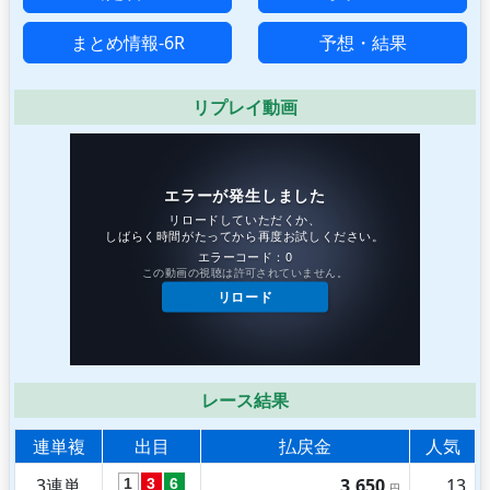
まとめ情報-6R
予想・結果
リプレイ動画
レース結果
連単複
出目
払戻金
人気
3連単
3,650
13
1
3
6
円