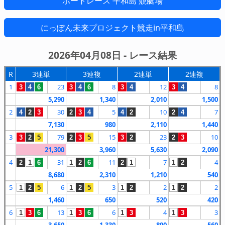
ボートレース 平和島 競艇場
にっぽん未来プロジェクト競走in平和島
2026年04月08日 - レース結果
R
3連単
3連複
2連単
2連複
1
23
8
12
8
3
4
6
3
4
6
3
4
3
4
5,290
1,340
2,010
1,500
2
30
5
10
7
4
2
3
2
3
4
4
2
2
4
7,130
980
2,110
1,440
3
79
15
23
10
3
2
5
2
3
5
3
2
2
3
21,300
3,960
5,630
2,090
4
31
11
7
4
2
1
6
1
2
6
2
1
1
2
8,680
2,310
1,210
540
5
6
3
2
2
1
2
5
1
2
5
1
2
1
2
1,460
650
520
420
6
13
6
4
3
1
3
6
1
3
6
1
3
1
3