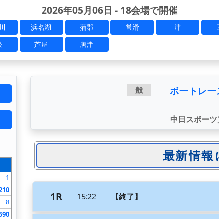
2026年05月06日 - 18会場で開催
川
浜名湖
蒲郡
常滑
津
松
芦屋
唐津
ボートレー
般
中日スポーツ
1
210
1R
15:22
【終了】
8
590