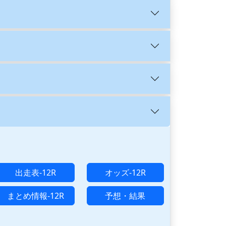
出走表-12R
オッズ-12R
まとめ情報-12R
予想・結果