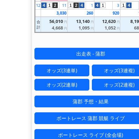
12
11
1
3
4
1
2
1
2
4
4
1
1
4
3,030
260
920
56,010
13,140
12,620
8,1
合
円
円
円
計
4,668
1,095
1,052
68
円
円
円
出走表 - 蒲郡
オッズ(3連単)
オッズ(3連複)
オッズ(2連単)
オッズ(2連複)
蒲郡 予想・結果
ボートレース 蒲郡 競艇 ライブ
ボートレース ライブ (全会場)