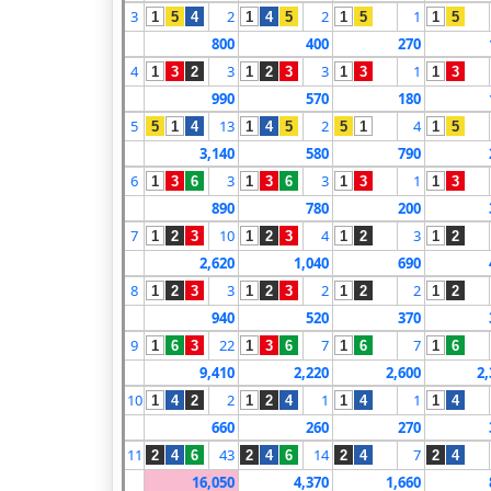
3
2
2
1
1
5
4
1
4
5
1
5
1
5
800
400
270
4
3
3
1
1
3
2
1
2
3
1
3
1
3
990
570
180
5
13
2
4
5
1
4
1
4
5
5
1
1
5
3,140
580
790
6
3
3
1
1
3
6
1
3
6
1
3
1
3
890
780
200
7
10
4
3
1
2
3
1
2
3
1
2
1
2
2,620
1,040
690
8
3
2
2
1
2
3
1
2
3
1
2
1
2
940
520
370
9
22
7
7
1
6
3
1
3
6
1
6
1
6
9,410
2,220
2,600
2,
10
2
1
1
1
4
2
1
2
4
1
4
1
4
660
260
270
11
43
14
7
2
4
6
2
4
6
2
4
2
4
16,050
4,370
1,660