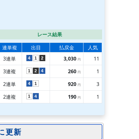
レース結果
連単複
出目
払戻金
人気
3連単
3,030
11
4
1
2
円
3連複
260
1
1
2
4
円
2連単
920
3
4
1
円
2連複
190
1
1
4
円