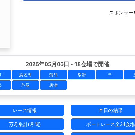
スポンサー
2026年05月06日 - 18会場で開催
川
浜名湖
蒲郡
常滑
津
松
芦屋
唐津
レース情報
本日の結果
万舟集計(月間)
ボートレース全24会場