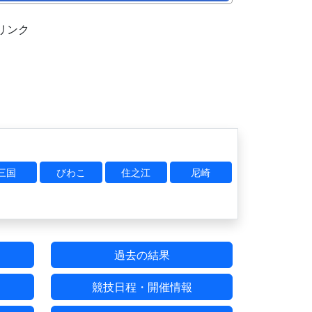
リンク
三国
びわこ
住之江
尼崎
過去の結果
競技日程・開催情報