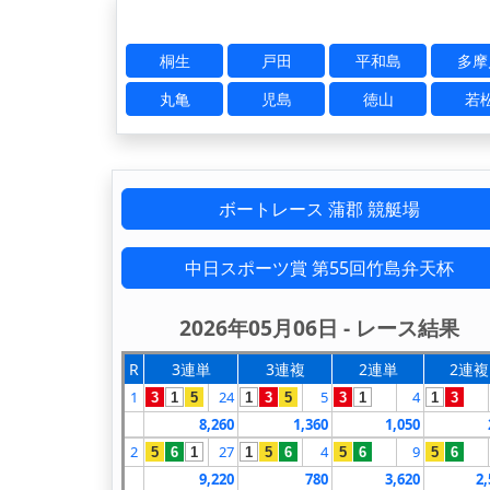
桐生
戸田
平和島
多摩
丸亀
児島
徳山
若
ボートレース 蒲郡 競艇場
中日スポーツ賞 第55回竹島弁天杯
2026年05月06日 - レース結果
R
3連単
3連複
2連単
2連複
1
24
5
4
3
1
5
1
3
5
3
1
1
3
8,260
1,360
1,050
2
27
4
9
5
6
1
1
5
6
5
6
5
6
9,220
780
3,620
2,