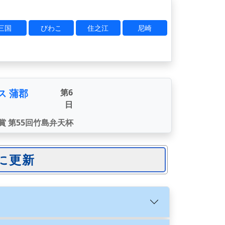
三国
びわこ
住之江
尼崎
ス 蒲郡
第6
日
賞 第55回竹島弁天杯