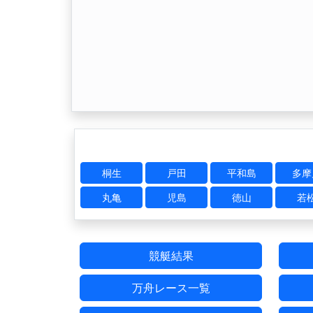
桐生
戸田
平和島
多摩
丸亀
児島
徳山
若
競艇結果
万舟レース一覧