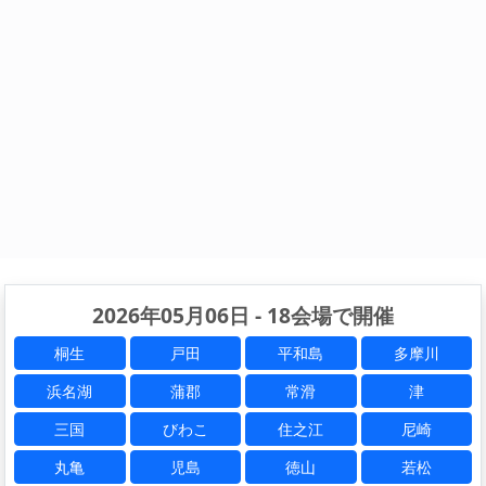
2026年05月06日 - 18会場で開催
桐生
戸田
平和島
多摩川
浜名湖
蒲郡
常滑
津
三国
びわこ
住之江
尼崎
丸亀
児島
徳山
若松