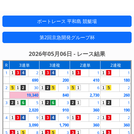
ボートレース 平和島 競艇場
第2回京急開発グループ杯
2026年05月06日 - レース結果
R
3連単
3連複
2連単
2連複
1
2
1
1
1
1
3
4
1
3
4
1
3
1
3
690
200
410
180
2
30
3
6
2
5
1
2
1
2
5
5
1
1
5
19,340
840
2,730
260
3
5
3
1
1
2
1
6
1
2
6
2
1
1
2
2,020
910
360
190
4
9
9
2
2
1
3
4
1
3
4
1
3
1
3
3,090
1,790
360
360
5
8
3
6
5
3
1
5
1
3
5
3
1
1
3