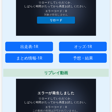
出走表-1R
オッズ-1R
まとめ情報-1R
予想・結果
リプレイ動画