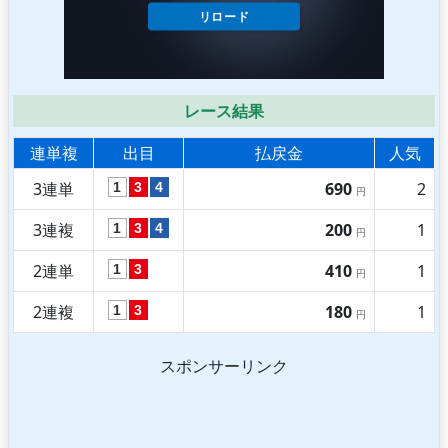
レース結果
連単複
出目
払戻金
人気
3連単
690
2
1
3
4
円
3連複
200
1
1
3
4
円
2連単
410
1
1
3
円
2連複
180
1
1
3
円
スポンサーリンク