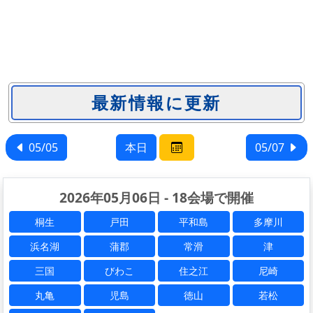
05/05
本日
05/07
2026年05月06日 - 18会場で開催
桐生
戸田
平和島
多摩川
浜名湖
蒲郡
常滑
津
三国
びわこ
住之江
尼崎
丸亀
児島
徳山
若松