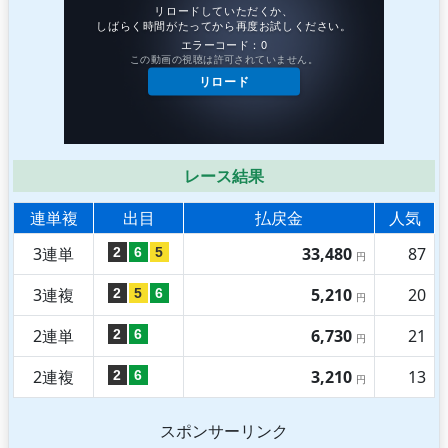
レース結果
連単複
出目
払戻金
人気
3連単
33,480
87
2
6
5
円
3連複
5,210
20
2
5
6
円
2連単
6,730
21
2
6
円
2連複
3,210
13
2
6
円
スポンサーリンク