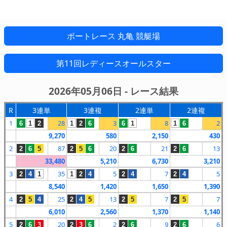
ボートレース 丸亀 競艇場
第11回レディースオールスター
2026年05月06日 - レース結果
R
3連単
3連複
2連単
2連複
1
28
3
8
2
6
1
2
1
2
6
6
1
1
6
9,270
580
2,150
430
2
87
20
21
13
2
6
5
2
5
6
2
6
2
6
33,480
5,210
6,730
3,210
3
35
5
7
5
2
4
1
1
2
4
2
4
2
4
8,540
1,420
1,650
1,390
4
25
13
7
7
2
5
4
2
4
5
2
5
2
5
6,010
2,560
1,370
1,140
5
20
2
9
6
2
6
3
2
3
6
2
6
2
6