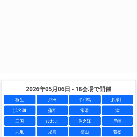
2026年05月06日 - 18会場で開催
桐生
戸田
平和島
多摩川
浜名湖
蒲郡
常滑
津
三国
びわこ
住之江
尼崎
丸亀
児島
徳山
若松