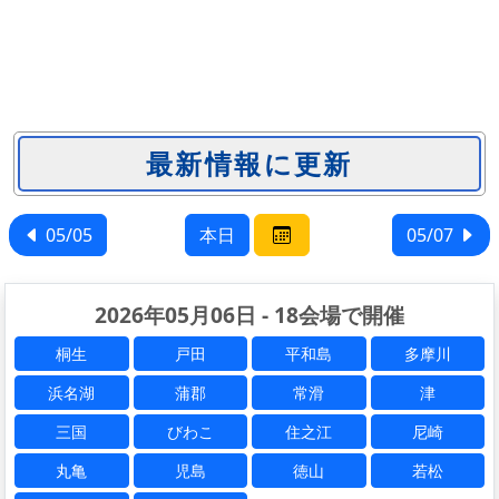
05/05
本日
05/07
2026年05月06日 - 18会場で開催
桐生
戸田
平和島
多摩川
浜名湖
蒲郡
常滑
津
三国
びわこ
住之江
尼崎
丸亀
児島
徳山
若松