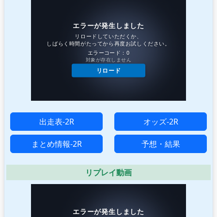
出走表-2R
オッズ-2R
まとめ情報-2R
予想・結果
リプレイ動画