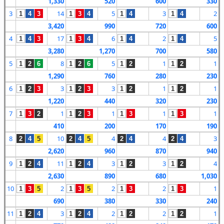
1,330
520
600
330
3
14
5
3
2
1
4
3
1
3
4
1
4
1
4
3,420
990
720
600
4
17
6
2
5
1
4
3
1
3
4
1
4
1
4
3,280
1,270
700
580
5
8
5
1
1
1
2
6
1
2
6
1
2
1
2
1,290
760
280
230
6
3
3
1
1
1
2
3
1
2
3
1
2
1
2
1,220
440
320
230
7
1
1
1
1
1
3
2
1
2
3
1
3
1
3
410
200
170
190
8
10
4
4
3
2
4
5
2
4
5
2
4
2
4
2,620
960
870
940
9
11
3
3
4
1
2
4
1
2
4
1
2
1
2
2,630
890
680
1,030
10
2
2
2
1
1
3
5
1
3
5
1
3
1
3
690
380
330
240
11
3
2
2
1
1
2
4
1
2
4
1
2
1
2