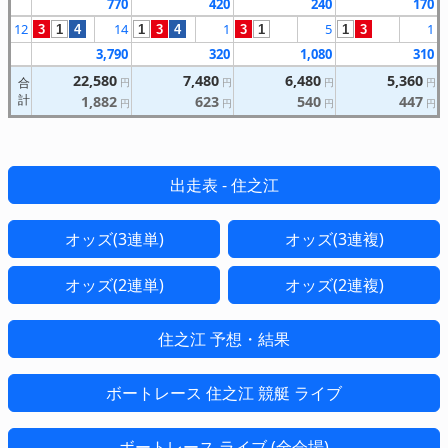
770
420
240
170
12
14
1
5
1
3
1
4
1
3
4
3
1
1
3
3,790
320
1,080
310
22,580
7,480
6,480
5,360
合
円
円
円
円
計
1,882
623
540
447
円
円
円
円
出走表 - 住之江
オッズ(3連単)
オッズ(3連複)
オッズ(2連単)
オッズ(2連複)
住之江 予想・結果
ボートレース 住之江 競艇 ライブ
ボートレース ライブ (全会場)