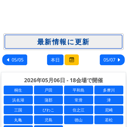
05/05
本日
05/07
2026年05月06日 - 18会場で開催
桐生
戸田
平和島
多摩川
浜名湖
蒲郡
常滑
津
三国
びわこ
住之江
尼崎
丸亀
児島
徳山
若松