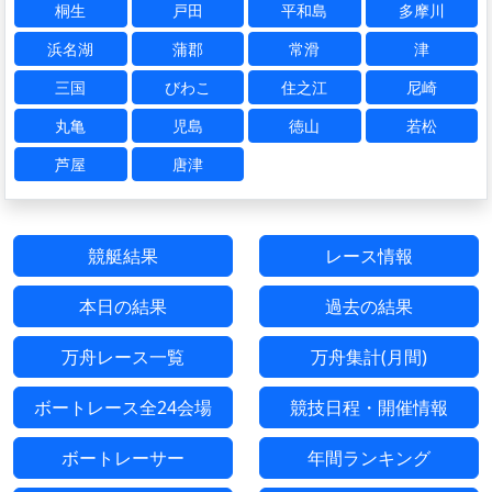
桐生
戸田
平和島
多摩川
浜名湖
蒲郡
常滑
津
三国
びわこ
住之江
尼崎
丸亀
児島
徳山
若松
芦屋
唐津
競艇結果
レース情報
本日の結果
過去の結果
万舟レース一覧
万舟集計(月間)
ボートレース全24会場
競技日程・開催情報
ボートレーサー
年間ランキング