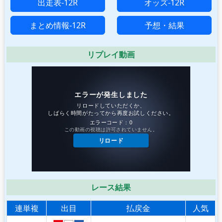
出走表-12R
オッズ-12R
まとめ情報-12R
予想・結果
リプレイ動画
レース結果
連単複
出目
払戻金
人気