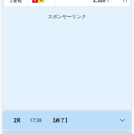
2連複
2,320
11
円
スポンサーリンク
2R
17:38
【終了】