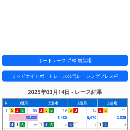
ボートレース 若松 競艇場
ミッドナイトボートレース公営レーシングプレス杯
2025年03月14日 - レース結果
R
3連単
3連複
2連単
2連複
1
88
19
15
11
5
3
6
3
5
6
5
3
3
5
38,050
6,430
5,670
2,320
2
15
2
7
2
4
1
6
1
4
6
4
1
1
4