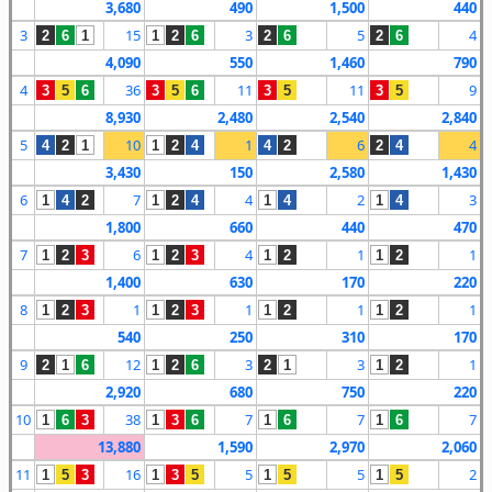
3,680
490
1,500
440
3
15
3
5
4
2
6
1
1
2
6
2
6
2
6
4,090
550
1,460
790
4
36
11
11
9
3
5
6
3
5
6
3
5
3
5
8,930
2,480
2,540
2,840
5
10
1
6
4
4
2
1
1
2
4
4
2
2
4
3,430
150
2,580
1,430
6
7
4
2
3
1
4
2
1
2
4
1
4
1
4
1,800
660
440
470
7
6
4
1
1
1
2
3
1
2
3
1
2
1
2
1,400
630
170
220
8
1
1
1
1
1
2
3
1
2
3
1
2
1
2
540
250
310
170
9
12
3
3
1
2
1
6
1
2
6
2
1
1
2
2,920
680
750
220
10
38
7
7
7
1
6
3
1
3
6
1
6
1
6
13,880
1,590
2,970
2,060
11
16
5
5
2
1
5
3
1
3
5
1
5
1
5