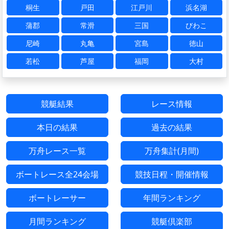
桐生
戸田
江戸川
浜名湖
蒲郡
常滑
三国
びわこ
尼崎
丸亀
宮島
徳山
若松
芦屋
福岡
大村
競艇結果
レース情報
本日の結果
過去の結果
万舟レース一覧
万舟集計(月間)
ボートレース全24会場
競技日程・開催情報
ボートレーサー
年間ランキング
月間ランキング
競艇倶楽部