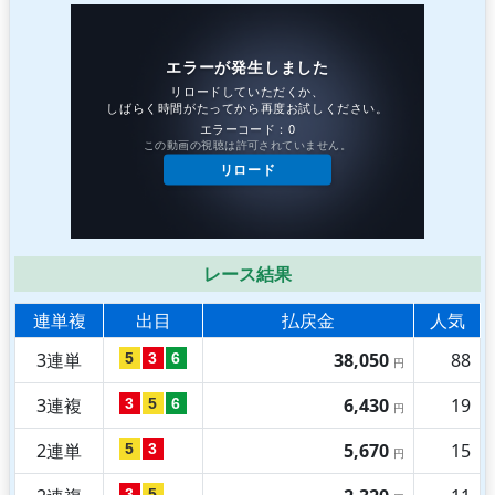
レース結果
連単複
出目
払戻金
人気
3連単
38,050
88
5
3
6
円
3連複
6,430
19
3
5
6
円
2連単
5,670
15
5
3
円
3
5