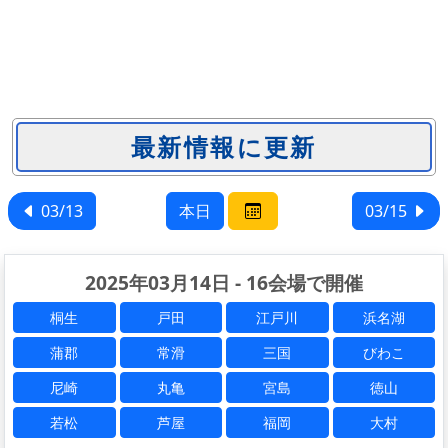
03/13
本日
03/15
2025年03月14日 - 16会場で開催
桐生
戸田
江戸川
浜名湖
蒲郡
常滑
三国
びわこ
尼崎
丸亀
宮島
徳山
若松
芦屋
福岡
大村