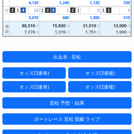
4,120
1,240
1,120
530
12
23
2
5
3
2
1
4
1
2
4
2
1
1
2
5,670
680
1,500
510
88,510
15,830
21,010
12,000
合
円
円
円
円
計
7,376
1,319
1,751
1,000
円
円
円
円
出走表 - 若松
オッズ(3連単)
オッズ(3連複)
オッズ(2連単)
オッズ(2連複)
若松 予想・結果
ボートレース 若松 競艇 ライブ