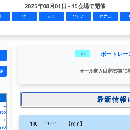
2025年08月01日 - 15会場で開催
滑
津
三国
びわこ
住之江
ボートレー
ル
オール進入固定RS第13戦
杯
2
370
1
1R
10:21
【終了】
270