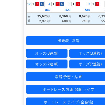
12
4
3
3
1
3
4
1
3
4
1
3
1
3
860
520
540
35,670
8,160
8,620
6,7
合
円
円
円
計
2,973
680
718
55
円
円
円
出走表 - 常滑
オッズ(3連単)
オッズ(3連複)
オッズ(2連単)
オッズ(2連複)
常滑 予想・結果
ボートレース 常滑 競艇 ライブ
ボートレース ライブ (全会場)