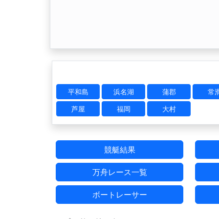
平和島
浜名湖
蒲郡
常
芦屋
福岡
大村
競艇結果
万舟レース一覧
ボートレーサー