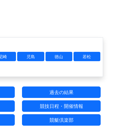
尼崎
児島
徳山
若松
過去の結果
競技日程・開催情報
競艇倶楽部