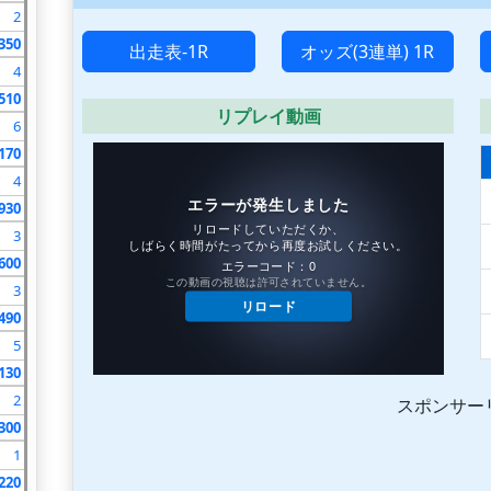
2
350
出走表-1R
オッズ(3連単) 1R
4
510
リプレイ動画
6
170
4
930
3
600
3
490
5
130
2
スポンサー
300
1
220