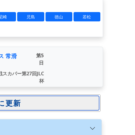
尼崎
児島
徳山
若松
ス 常滑
第5
日
スカパー第27回JLC
杯