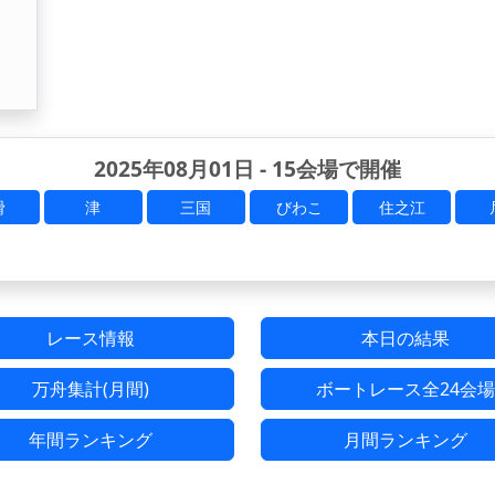
2025年08月01日 - 15会場で開催
滑
津
三国
びわこ
住之江
レース情報
本日の結果
万舟集計(月間)
ボートレース全24会場
年間ランキング
月間ランキング