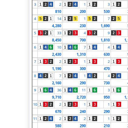
3
2
1
3
1
2
4
1
2
4
1
2
1
2
810
200
530
4
14
1
7
5
2
1
1
2
5
5
2
2
5
4,280
230
1,690
5
33
4
9
3
2
1
1
2
3
3
2
2
3
8,450
700
1,810
1,
6
10
7
4
1
4
6
1
4
6
1
4
1
4
2,430
1,310
630
7
2
1
2
1
3
2
1
2
3
1
3
1
3
1,190
300
470
8
7
1
4
4
2
1
1
2
4
4
2
2
4
2,160
290
730
9
36
11
3
1
6
4
1
4
6
1
6
1
6
9,710
2,720
950
1,
10
2
1
1
1
3
2
1
2
3
1
3
1
3
670
240
290
11
2
2
1
1
2
4
1
2
4
1
2
1
2
580
290
210