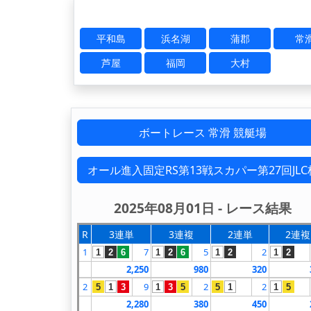
平和島
浜名湖
蒲郡
常
芦屋
福岡
大村
ボートレース 常滑 競艇場
オール進入固定RS第13戦スカパー第27回JLC
2025年08月01日 - レース結果
R
3連単
3連複
2連単
2連複
1
7
5
2
1
2
6
1
2
6
1
2
1
2
2,250
980
320
2
9
2
2
5
1
3
1
3
5
5
1
1
5
2,280
380
450