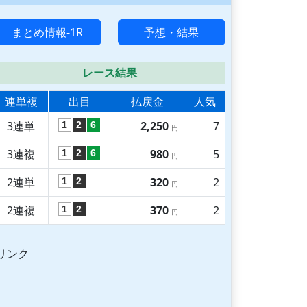
まとめ情報-1R
予想・結果
レース結果
連単複
出目
払戻金
人気
3連単
2,250
7
1
2
6
円
3連複
980
5
1
2
6
円
2連単
320
2
1
2
円
2連複
370
2
1
2
円
リンク