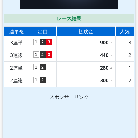
レース結果
連単複
出目
払戻金
人気
3連単
900
3
1
2
3
円
3連複
440
2
1
2
3
円
2連単
280
1
1
2
円
2連複
300
2
1
2
円
スポンサーリンク