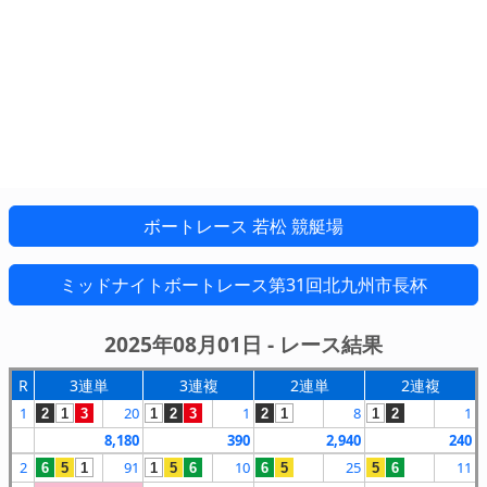
ボートレース 若松 競艇場
ミッドナイトボートレース第31回北九州市長杯
2025年08月01日 - レース結果
R
3連単
3連複
2連単
2連複
1
20
1
8
1
2
1
3
1
2
3
2
1
1
2
8,180
390
2,940
240
2
91
10
25
11
6
5
1
1
5
6
6
5
5
6