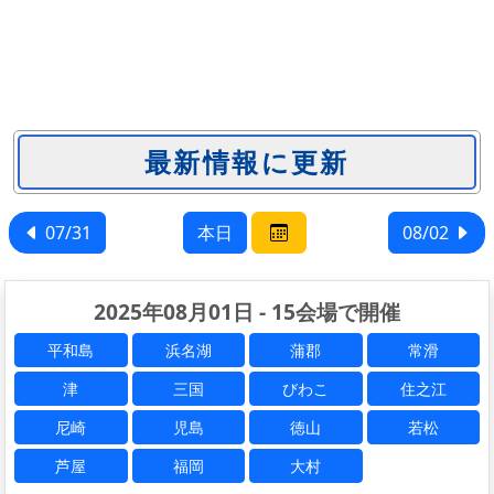
07/31
本日
08/02
2025年08月01日 - 15会場で開催
平和島
浜名湖
蒲郡
常滑
津
三国
びわこ
住之江
尼崎
児島
徳山
若松
芦屋
福岡
大村