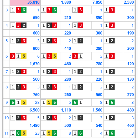
35,810
1,880
7,850
2,580
3
1
1
1
1
1
3
6
1
3
6
1
3
1
3
650
210
350
300
4
1
1
1
1
1
3
2
1
2
3
1
3
1
3
600
220
300
190
5
3
2
1
2
1
2
3
1
2
3
1
2
1
2
900
440
280
300
6
6
2
3
1
3
1
5
1
3
5
3
1
1
3
1,630
460
780
120
7
1
1
1
1
1
2
3
1
2
3
1
2
1
2
560
280
220
130
8
3
1
2
2
1
2
3
1
2
3
1
2
1
2
760
260
560
270
9
28
5
8
3
6
1
5
1
5
6
6
1
1
6
6,500
1,110
1,560
480
10
5
2
3
3
1
2
3
1
2
3
1
2
1
2
1,480
500
540
460
11
23
8
4
3
1
6
5
1
5
6
1
6
1
6