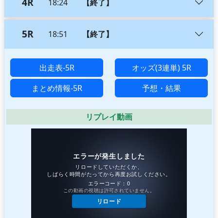
4R
18:24
【終了】
5R
18:51
【終了】
出走表-5R
オッズ(3連単) 5R
まとめ情報-5R
予想・結果
リプレイ動画