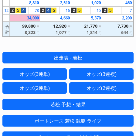
8,810
2,510
1,020
460
12
78
16
15
7
2
5
4
2
4
5
2
5
2
5
34,000
4,660
5,370
2,200
99,880
12,920
21,770
7,730
合
円
円
円
円
計
8,323
1,077
1,814
644
円
円
円
円
出走表 - 若松
オッズ(3連単)
オッズ(3連複)
オッズ(2連単)
オッズ(2連複)
若松 予想・結果
ボートレース 若松 競艇 ライブ