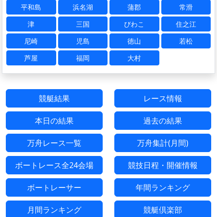
平和島
浜名湖
蒲郡
常滑
津
三国
びわこ
住之江
尼崎
児島
徳山
若松
芦屋
福岡
大村
競艇結果
レース情報
本日の結果
過去の結果
万舟レース一覧
万舟集計(月間)
ボートレース全24会場
競技日程・開催情報
ボートレーサー
年間ランキング
月間ランキング
競艇倶楽部